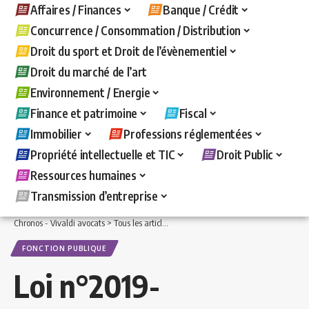
Affaires / Finances
Banque / Crédit
Concurrence / Consommation / Distribution
Droit du sport et Droit de l’évènementiel
Droit du marché de l’art
Environnement / Energie
Finance et patrimoine
Fiscal
Immobilier
Professions réglementées
Propriété intellectuelle et TIC
Droit Public
Ressources humaines
Transmission d’entreprise
Chronos - Vivaldi avocats
>
Tous les articles
>
Droit Public
>
Fonction publique
>
Lo
FONCTION PUBLIQUE
Loi n°2019-