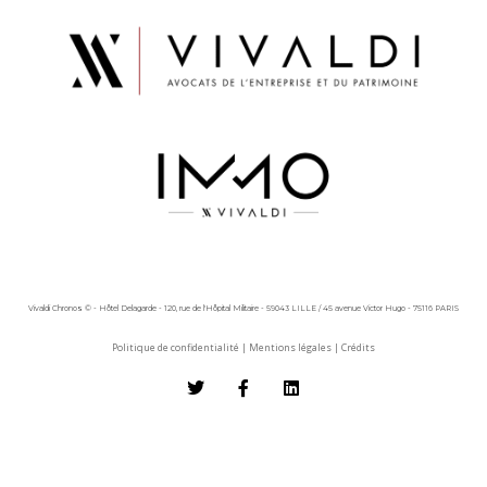
Vivaldi Chronos © - Hôtel Delagarde - 120, rue de l'Hôpital Militaire - 59043 LILLE / 45 avenue Victor Hugo - 75116 PARIS
Politique de confidentialité
|
Mentions légales
|
Crédits