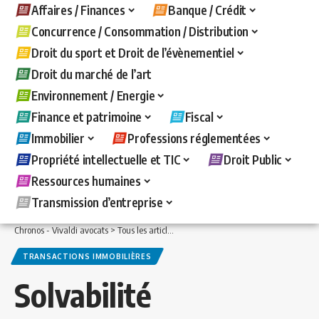
Affaires / Finances
Banque / Crédit
Concurrence / Consommation / Distribution
Droit du sport et Droit de l’évènementiel
Droit du marché de l’art
Environnement / Energie
Finance et patrimoine
Fiscal
Immobilier
Professions réglementées
Propriété intellectuelle et TIC
Droit Public
Ressources humaines
Transmission d’entreprise
Chronos - Vivaldi avocats
>
Tous les articles
>
Immobilier
>
Transactions immobiliè
TRANSACTIONS IMMOBILIÈRES
Solvabilité