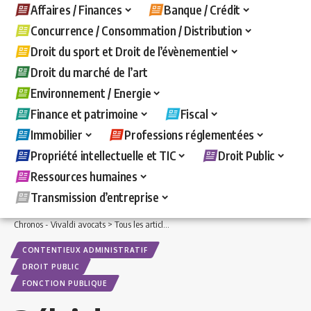
Affaires / Finances
Banque / Crédit
Concurrence / Consommation / Distribution
Droit du sport et Droit de l’évènementiel
Droit du marché de l’art
Environnement / Energie
Finance et patrimoine
Fiscal
Immobilier
Professions réglementées
Propriété intellectuelle et TIC
Droit Public
Ressources humaines
Transmission d’entreprise
Chronos - Vivaldi avocats
>
Tous les articles
>
Droit Public
>
Contentieux administr
CONTENTIEUX ADMINISTRATIF
DROIT PUBLIC
FONCTION PUBLIQUE