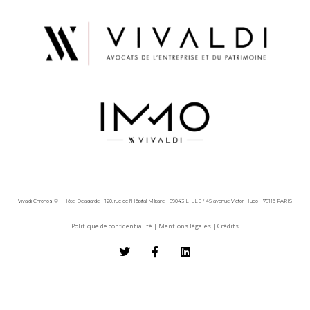
Vivaldi Chronos © - Hôtel Delagarde - 120, rue de l'Hôpital Militaire - 59043 LILLE / 45 avenue Victor Hugo - 75116 PARIS
Politique de confidentialité
|
Mentions légales
|
Crédits