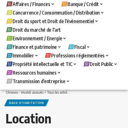
Affaires / Finances
Banque / Crédit
Concurrence / Consommation / Distribution
Droit du sport et Droit de l’évènementiel
Droit du marché de l’art
Environnement / Energie
Finance et patrimoine
Fiscal
Immobilier
Professions réglementées
Propriété intellectuelle et TIC
Droit Public
Ressources humaines
Transmission d’entreprise
Chronos - Vivaldi avocats
>
Tous les articles
>
Immobilier
>
Baux d'habitation
>
Lo
BAUX D'HABITATION
Location