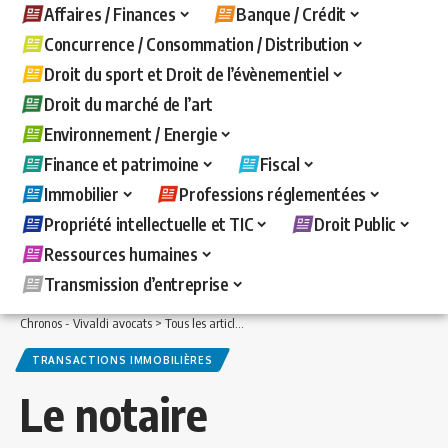
Affaires / Finances
Banque / Crédit
Concurrence / Consommation / Distribution
Droit du sport et Droit de l’évènementiel
Droit du marché de l’art
Environnement / Energie
Finance et patrimoine
Fiscal
Immobilier
Professions réglementées
Propriété intellectuelle et TIC
Droit Public
Ressources humaines
Transmission d’entreprise
Chronos - Vivaldi avocats
>
Tous les articles
>
Immobilier
>
Transactions immobiliè
TRANSACTIONS IMMOBILIÈRES
Le notaire