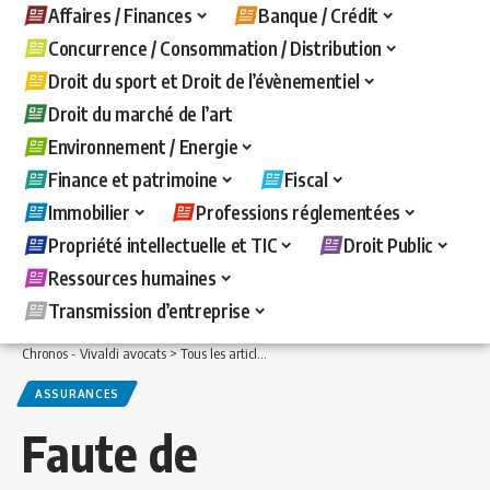
Affaires / Finances
Banque / Crédit
Concurrence / Consommation / Distribution
Droit du sport et Droit de l’évènementiel
Droit du marché de l’art
Environnement / Energie
Finance et patrimoine
Fiscal
Immobilier
Professions réglementées
Propriété intellectuelle et TIC
Droit Public
Ressources humaines
Transmission d’entreprise
Chronos - Vivaldi avocats
>
Tous les articles
>
Immobilier
>
Assurances
>
Faute de
ASSURANCES
Faute de