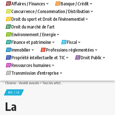
Affaires / Finances
Banque / Crédit
Concurrence / Consommation / Distribution
Droit du sport et Droit de l’évènementiel
Droit du marché de l’art
Environnement / Energie
Finance et patrimoine
Fiscal
Immobilier
Professions réglementées
Propriété intellectuelle et TIC
Droit Public
Ressources humaines
Transmission d’entreprise
Chronos - Vivaldi avocats
>
Tous les articles
>
Fiscal
>
BIC / IS
>
La surévaluation d
BIC / IS
La