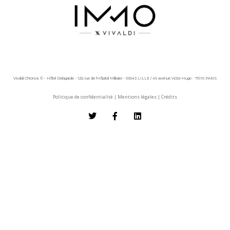
Vivaldi Chronos © - Hôtel Delagarde - 120, rue de l'Hôpital Militaire - 59043 LILLE / 45 avenue Victor Hugo - 75116 PARIS
Politique de confidentialité
|
Mentions légales
|
Crédits