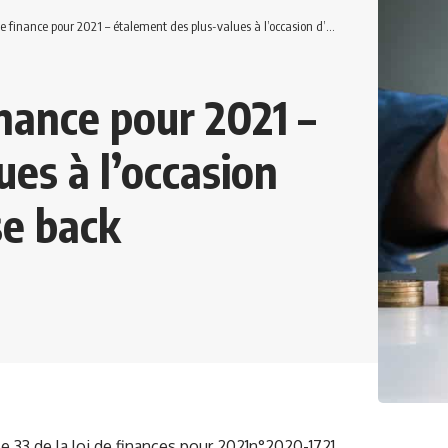
nance pour 2021 – étalement des plus-values à l’occasion d’une opération de lease back
inance pour 2021 –
es à l’occasion
se back
le 33 de la loi de finances pour 2021n°2020-1721