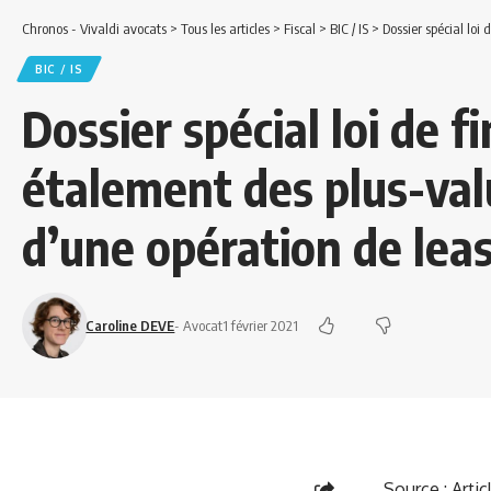
Chronos - Vivaldi avocats
>
Tous les articles
>
Fiscal
>
BIC / IS
>
Dossier spécial loi de fi
BIC / IS
Dossier spécial loi de f
étalement des plus-valu
d’une opération de lea
Caroline DEVE
- Avocat
1 février 2021
Source :
Artic