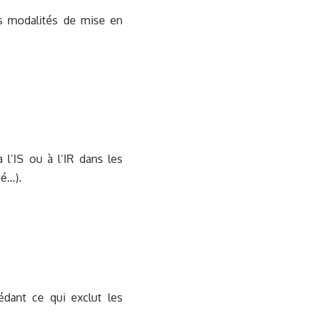
es modalités de mise en
 l’IS ou à l’IR dans les
ié…).
édant ce qui exclut les