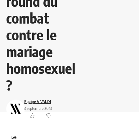
round du
combat
contre le
mariage
homosexuel
?
Equipe VIVALDI
3 septembre 2013