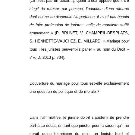
(ce n’est pas un détail…), quant à eux opposé que
« s’il
s’agit de refuser, par principe, l’adoption d’une réforme
dont nul ne se dissimule l’importance, il n’est pas besoin
de faire profession de juriste : celle de moraliste suffit
amplement »
(P. BRUNET, V. CHAMPEIL-DESPLATS,
S. HENNETTE-VAUCHEZ, E. MILLARD, « Mariage pour
tous : les juristes peuvent-ils parler « au nom du Droit »
? », D. 2013 p. 784).
L’ouverture du mariage pour tous est-elle exclusivement
une question de politique et de morale ?
Dans l’affirmative, le juriste doit-il s’abstenir de prendre
part à ce débat, en tant que juriste, pour la raison qu’il ne
serait qu’un technicien du droit, un légiste froid et