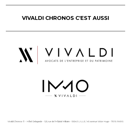
VIVALDI CHRONOS C'EST AUSSI
Vivaldi Chronos © - Hôtel Delagarde - 120, rue de l'Hôpital Militaire - 59043 LILLE / 45 avenue Victor Hugo - 75116 PARIS