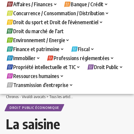
Affaires / Finances
Banque / Crédit
Concurrence / Consommation / Distribution
Droit du sport et Droit de l’évènementiel
Droit du marché de l’art
Environnement / Energie
Finance et patrimoine
Fiscal
Immobilier
Professions réglementées
Propriété intellectuelle et TIC
Droit Public
Ressources humaines
Transmission d’entreprise
Chronos - Vivaldi avocats
>
Tous les articles
>
Droit Public
>
Droit public économiq
DROIT PUBLIC ÉCONOMIQUE
La saisine