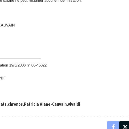
 le salarié ne peut réclamer aucune indemnisation.
 CAUVAIN
tion 19/3/2008 n° 06-45322
cats
chronos
Patricia Viane-Cauvain
vivaldi