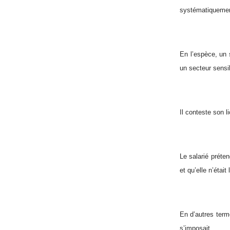
systématiquement
En l’espèce, un s
un secteur sensi
Il conteste son 
Le salarié préten
et qu’elle n’étai
En d’autres term
s’imposait.