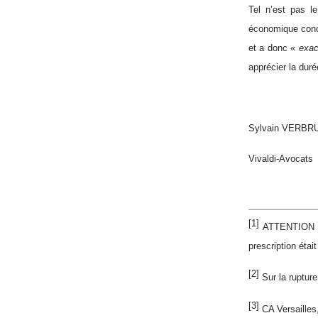
Tel n’est pas l
économique conce
et a donc «
exa
apprécier la duré
Sylvain VERB
Vivaldi-Avocats
[1]
ATTENTION : A
prescription étai
[2]
Sur la rupture
[3]
CA Versailles