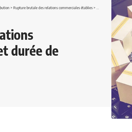
bution
>
Rupture brutale des relations commerciales établies
>
Rupture brutale des rel
lations
et durée de