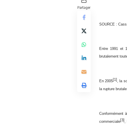
Partager
SOURCE : Cass. 
Entre 1991 et 
brutalement toute
[1]
En 2005
, la 
la rupture bruta
Conformément à l
[3]
commerciale
,