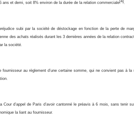
[4]
 6 ans et demi, soit 8% environ de la durée de la relation commerciale
.
préjudice subi par la société de déstockage en fonction de la perte de marg
nne des achats réalisés durant les 3 dernières années de la relation contractu
r la société.
 fournisseur au règlement d’une certaine somme, qui ne convient pas à la 
tion.
la Cour d’appel de Paris d’avoir cantonné le préavis à 6 mois, sans tenir 
mique la liant au fournisseur.