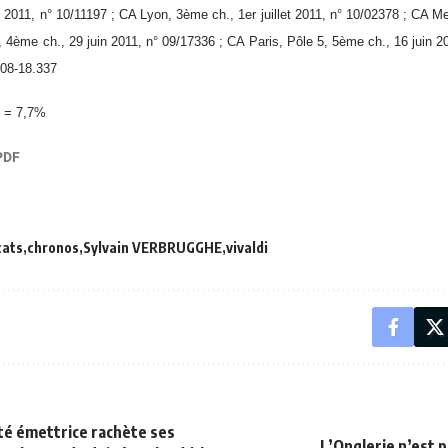
 2011, n° 10/11197 ; CA Lyon, 3ème ch., 1er juillet 2011, n° 10/02378 ; CA Me
, 4ème ch., 29 juin 2011, n° 09/17336 ; CA Paris, Pôle 5, 5ème ch., 16 juin 2
 08-18.337
0 = 7,7%
cats
chronos
Sylvain VERBRUGGHE
vivaldi
té émettrice rachète ses
L’Onglerie n’est 