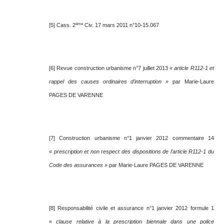
ème
[5] Cass. 2
Civ. 17 mars 2011 n°10-15.067
[6] Revue construction urbanisme n°7 juillet 2013
« article R112-1 et
rappel des causes ordinaires d’interruption »
par Marie-Laure
PAGES DE VARENNE
[7] Construction urbanisme n°1 janvier 2012 commentaire 14
«
prescription et non respect des dispositions de l’article R112-1 du
Code des assurances »
par Marie-Laure PAGES DE VARENNE
[8] Responsabilité civile et assurance n°1 janvier 2012 formule 1
«
clause relative à la prescription biennale dans une police