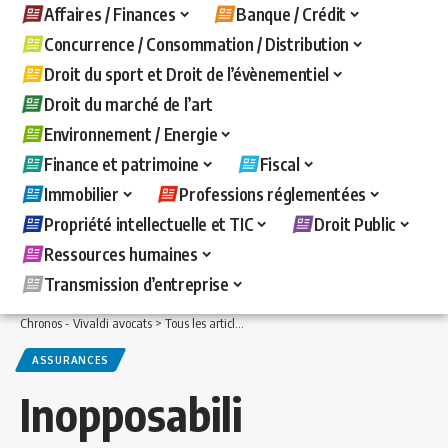
Affaires / Finances
Banque / Crédit
Concurrence / Consommation / Distribution
Droit du sport et Droit de l’évènementiel
Droit du marché de l’art
Environnement / Energie
Finance et patrimoine
Fiscal
Immobilier
Professions réglementées
Propriété intellectuelle et TIC
Droit Public
Ressources humaines
Transmission d’entreprise
Chronos - Vivaldi avocats
>
Tous les articles
>
Immobilier
>
Assurances
>
Inopposab
ASSURANCES
Inopposabili