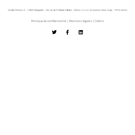
Vivaldi Chronos © - Hôtel Delagarde - 120, rue de l'Hôpital Militaire - 59043 LILLE / 45 avenue Victor Hugo - 75116 PARIS
Politique de confidentialité
|
Mentions légales
|
Crédits