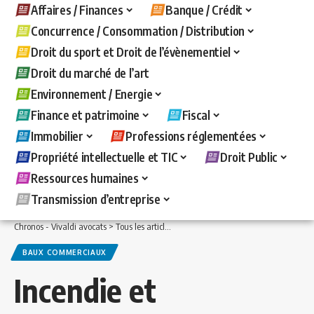
Affaires / Finances
Banque / Crédit
Concurrence / Consommation / Distribution
Droit du sport et Droit de l’évènementiel
Droit du marché de l’art
Environnement / Energie
Finance et patrimoine
Fiscal
Immobilier
Professions réglementées
Propriété intellectuelle et TIC
Droit Public
Ressources humaines
Transmission d’entreprise
Chronos - Vivaldi avocats
>
Tous les articles
>
Immobilier
>
Baux commerciaux
>
I
BAUX COMMERCIAUX
Incendie et