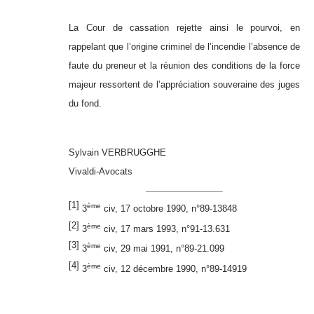
La Cour de cassation rejette ainsi le pourvoi, en
rappelant que l’origine criminel de l’incendie l’absence de
faute du preneur et la réunion des conditions de la force
majeur ressortent de l’appréciation souveraine des juges
du fond.
Sylvain VERBRUGGHE
Vivaldi-Avocats
[1]
ème
3
civ, 17 octobre 1990, n°89-13848
[2]
ème
3
civ, 17 mars 1993, n°91-13.631
[3]
ème
3
civ, 29 mai 1991, n°89-21.099
[4]
ème
3
civ, 12 décembre 1990, n°89-14919