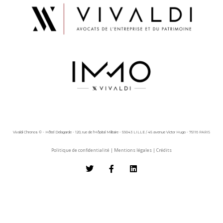
Vivaldi Chronos © - Hôtel Delagarde - 120, rue de l'Hôpital Militaire - 59043 LILLE / 45 avenue Victor Hugo - 75116 PARIS
Politique de confidentialité
|
Mentions légales
|
Crédits