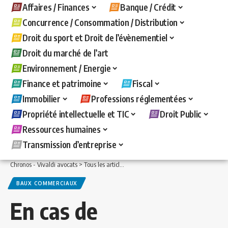
Affaires / Finances
Banque / Crédit
Concurrence / Consommation / Distribution
Droit du sport et Droit de l’évènementiel
Droit du marché de l’art
Environnement / Energie
Finance et patrimoine
Fiscal
Immobilier
Professions réglementées
Propriété intellectuelle et TIC
Droit Public
Ressources humaines
Transmission d’entreprise
Chronos - Vivaldi avocats
>
Tous les articles
>
Immobilier
>
Baux commerciaux
>
E
BAUX COMMERCIAUX
En cas de