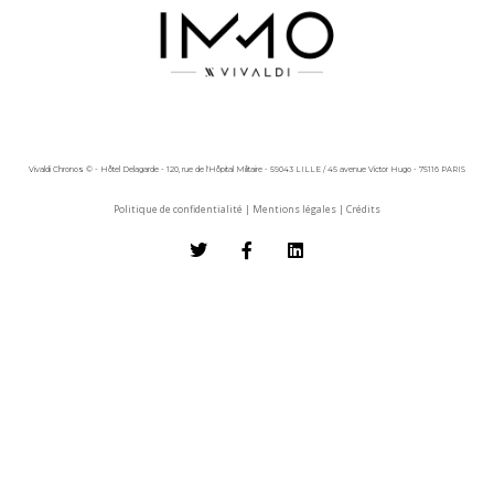
Vivaldi Chronos © - Hôtel Delagarde - 120, rue de l'Hôpital Militaire - 59043 LILLE / 45 avenue Victor Hugo - 75116 PARIS
Politique de confidentialité
|
Mentions légales
|
Crédits