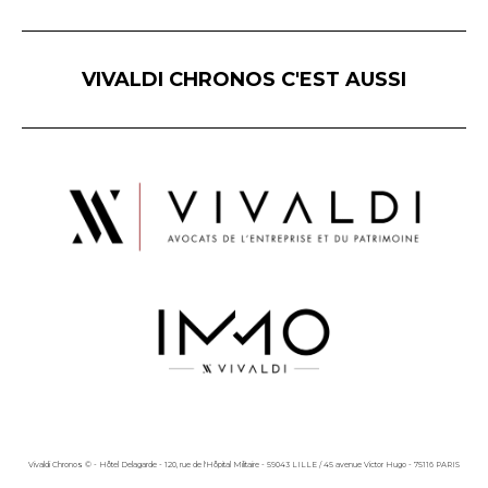
VIVALDI CHRONOS C'EST AUSSI
Vivaldi Chronos © - Hôtel Delagarde - 120, rue de l'Hôpital Militaire - 59043 LILLE / 45 avenue Victor Hugo - 75116 PARIS