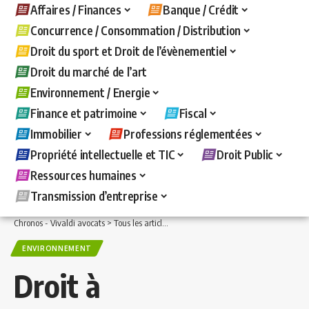
Affaires / Finances
Banque / Crédit
Concurrence / Consommation / Distribution
Droit du sport et Droit de l’évènementiel
Droit du marché de l’art
Environnement / Energie
Finance et patrimoine
Fiscal
Immobilier
Professions réglementées
Propriété intellectuelle et TIC
Droit Public
Ressources humaines
Transmission d’entreprise
Chronos - Vivaldi avocats
>
Tous les articles
>
Environnement / Energie
>
Environ
ENVIRONNEMENT
Droit à