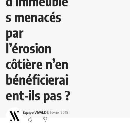
d’immeuble
s menacés
par
l’érosion
côtière n’en
bénéficierai
ent-ils pas ?
Equipe VIVALDI
5 février 2018