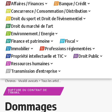
Affaires / Finances
Banque / Crédit
Concurrence / Consommation / Distribution
Droit du sport et Droit de l’évènementiel
Droit du marché de l’art
Environnement / Energie
Finance et patrimoine
Fiscal
Immobilier
Professions réglementées
Propriété intellectuelle et TIC
Droit Public
Ressources humaines
Transmission d’entreprise
Chronos - Vivaldi avocats
>
Tous les articles
>
Ressources humaines
>
Rupture du c
RUPTURE DU CONTRAT DE
TRAVAIL
Dommages