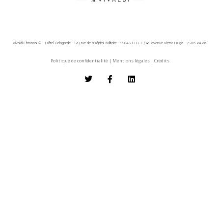
Vivaldi Chronos © - Hôtel Delagarde - 120, rue de l'Hôpital Militaire - 59043 LILLE / 45 avenue Victor Hugo - 75116 PARIS
Politique de confidentialité
|
Mentions légales
|
Crédits