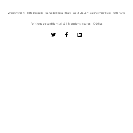
Vivaldi Chronos © - Hôtel Delagarde - 120, rue de l'Hôpital Militaire - 59043 LILLE / 45 avenue Victor Hugo - 75116 PARIS
Politique de confidentialité
|
Mentions légales
|
Crédits