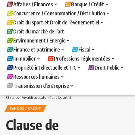
Affaires / Finances
Banque / Crédit
Concurrence / Consommation / Distribution
Droit du sport et Droit de l’évènementiel
Droit du marché de l’art
Environnement / Energie
Finance et patrimoine
Fiscal
Immobilier
Professions réglementées
Propriété intellectuelle et TIC
Droit Public
Ressources humaines
Transmission d’entreprise
Chronos - Vivaldi avocats
>
Tous les articles
>
Banque / Crédit
>
Clause de variatio
BANQUE / CRÉDIT
Clause de