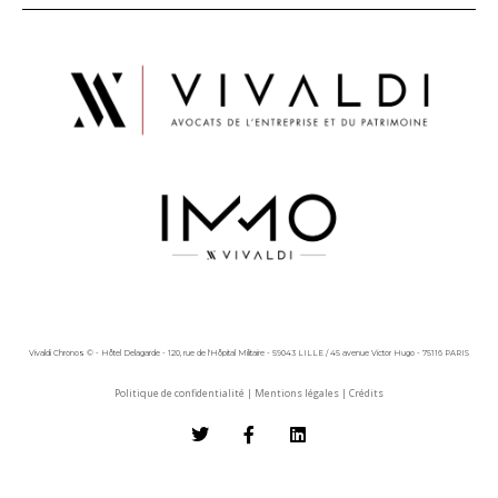
Vivaldi Chronos © - Hôtel Delagarde - 120, rue de l'Hôpital Militaire - 59043 LILLE / 45 avenue Victor Hugo - 75116 PARIS
Politique de confidentialité
|
Mentions légales
|
Crédits