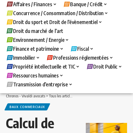
Affaires / Finances
Banque / Crédit
Concurrence / Consommation / Distribution
Droit du sport et Droit de l’évènementiel
Droit du marché de l’art
Environnement / Energie
Finance et patrimoine
Fiscal
Immobilier
Professions réglementées
Propriété intellectuelle et TIC
Droit Public
Ressources humaines
Transmission d’entreprise
Chronos - Vivaldi avocats
>
Tous les articles
>
Immobilier
>
Baux commerciaux
>
C
BAUX COMMERCIAUX
Calcul de