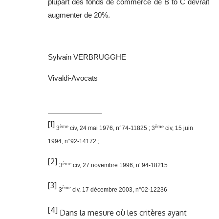
plupart des fonds de commerce de B to C devrait
augmenter de 20%.
Sylvain VERBRUGGHE
Vivaldi-Avocats
[1]
ème
ème
3
civ, 24 mai 1976, n°74-11825 ; 3
civ, 15 juin
1994, n°92-14172 ;
[2]
ème
3
civ, 27 novembre 1996, n°94-18215
[3]
ème
3
civ, 17 décembre 2003, n°02-12236
[4]
Dans la mesure où les critères ayant