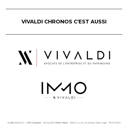
VIVALDI CHRONOS C'EST AUSSI
Vivaldi Chronos © - Hôtel Delagarde - 120, rue de l'Hôpital Militaire - 59043 LILLE / 45 avenue Victor Hugo - 75116 PARIS