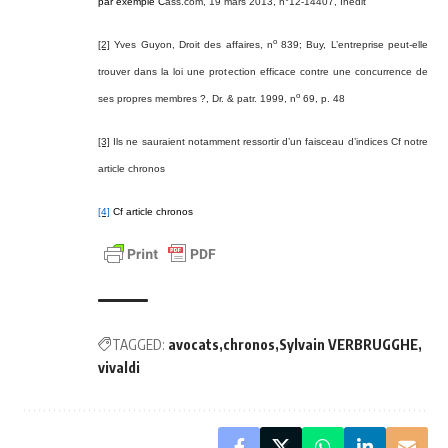
par exemple C
ass.com, 19 mars 2013, n°12-14407, Inédit
o
[2]
Yves Guyon, Droit des affaires, n
839; Buy, L’entreprise peut-elle
trouver dans la loi une protection efficace contre une concurrence de
o
ses propres membres ?, Dr. & patr. 1999, n
69, p. 48
[3]
Ils ne sauraient notamment ressortir d’un faisceau d’indices
Cf notre
article chronos
[4]
Cf article chronos
TAGGED:
avocats
chronos
Sylvain VERBRUGGHE
vivaldi