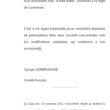
d’un actionnaire sont, d’ordre public, soumises à la règle
de l’unanimité.
Il est à cet égard impensable qu’un minoritaire disposant
de participations dans deux sociétés concurrentes vote
les modifications statutaires qui conduiront à son
exclusion
[4]
.
Sylvain VERBRUGGHE
Vivaldi-Avocats
[
1]
Cass.com, 15 novembre 2011, n°10-15049, Publié au Bulletin ou