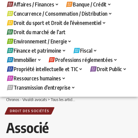
Affaires / Finances
Banque / Crédit
Concurrence / Consommation / Distribution
Droit du sport et Droit de l’évènementiel
Droit du marché de l’art
Environnement / Energie
Finance et patrimoine
Fiscal
Immobilier
Professions réglementées
Propriété intellectuelle et TIC
Droit Public
Ressources humaines
Transmission d’entreprise
Chronos - Vivaldi avocats
>
Tous les articles
>
Affaires / Finances
>
Droit des sociét
DROIT DES SOCIÉTÉS
Associé