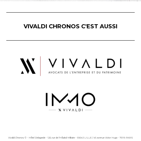
VIVALDI CHRONOS C'EST AUSSI
Vivaldi Chronos © - Hôtel Delagarde - 120, rue de l'Hôpital Militaire - 59043 LILLE / 45 avenue Victor Hugo - 75116 PARIS