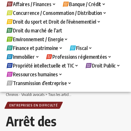
Affaires / Finances
Banque / Crédit
Concurrence / Consommation / Distribution
Droit du sport et Droit de l’évènementiel
Droit du marché de l’art
Environnement / Energie
Finance et patrimoine
Fiscal
Immobilier
Professions réglementées
Propriété intellectuelle et TIC
Droit Public
Ressources humaines
Transmission d’entreprise
Chronos - Vivaldi avocats
>
Tous les articles
>
Affaires / Finances
>
Entreprises en d
ENTREPRISES EN DIFFICULTÉ
Arrêt des