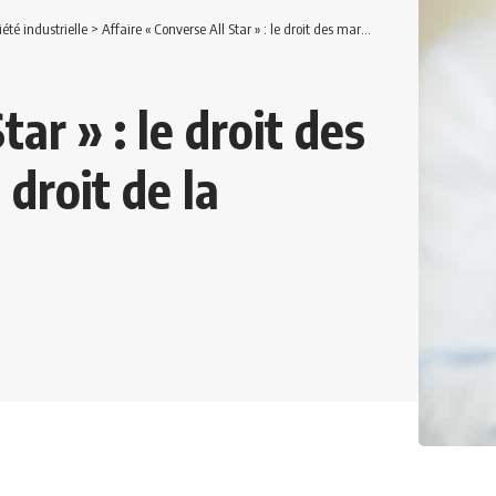
iété industrielle
>
Affaire « Converse All Star » : le droit des marques à l’épreuve du droit de la concurrence
tar » : le droit des
droit de la