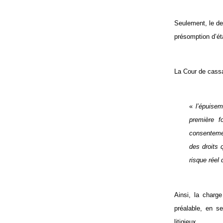
Seulement, le dem
présomption d’ét
La Cour de cassa
«
l’épuise
première f
consentement
des droits 
risque réel
Ainsi, la charg
préalable, en se
litigieux.