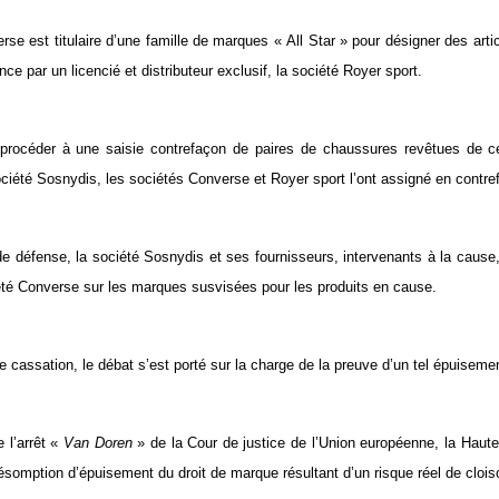
rse est titulaire d’une famille de marques « All Star » pour désigner des art
nce par un licencié et distributeur exclusif, la société Royer sport.
t procéder à une saisie contrefaçon de paires de chaussures revêtues de
société Sosnydis, les sociétés Converse et Royer sport l’ont assigné en contr
éfense, la société Sosnydis et ses fournisseurs, intervenants à la cause,
iété Converse sur les marques susvisées pour les produits en cause.
 cassation, le débat s’est porté sur la charge de la preuve d’un tel épuisemen
 l’arrêt «
Van Doren
» de la Cour de justice de l’Union européenne, la Haute 
résomption d’épuisement du droit de marque résultant d’un risque réel de cl