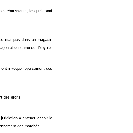
icles chaussants, lesquels sont
 ces marques dans un magasin
efaçon et concurrence déloyale.
 ont invoqué l’épuisement des
t des droits.
juridiction a entendu assoir le
oisonnement des marchés.