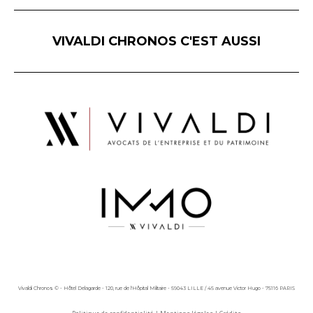
VIVALDI CHRONOS C'EST AUSSI
Vivaldi Chronos © - Hôtel Delagarde - 120, rue de l'Hôpital Militaire - 59043 LILLE / 45 avenue Victor Hugo - 75116 PARIS