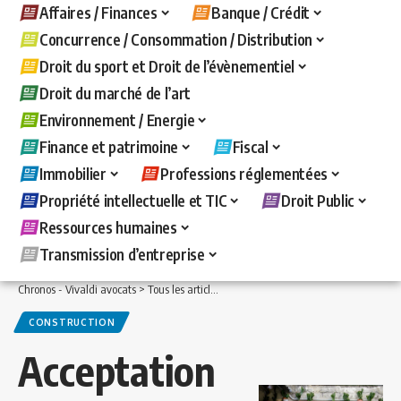
Affaires / Finances
Banque / Crédit
Concurrence / Consommation / Distribution
Droit du sport et Droit de l’évènementiel
Droit du marché de l’art
Environnement / Energie
Finance et patrimoine
Fiscal
Immobilier
Professions réglementées
Propriété intellectuelle et TIC
Droit Public
Ressources humaines
Transmission d’entreprise
Chronos - Vivaldi avocats
>
Tous les articles
>
Immobilier
>
Construction
>
Accepta
CONSTRUCTION
Acceptation