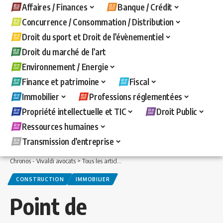
Affaires / Finances
Banque / Crédit
Concurrence / Consommation / Distribution
Droit du sport et Droit de l’évènementiel
Droit du marché de l’art
Environnement / Energie
Finance et patrimoine
Fiscal
Immobilier
Professions réglementées
Propriété intellectuelle et TIC
Droit Public
Ressources humaines
Transmission d’entreprise
Chronos - Vivaldi avocats
>
Tous les articles
>
Immobilier
>
Construction
>
Point de
CONSTRUCTION
IMMOBILIER
Point de