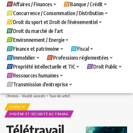
Affaires / Finances
Banque / Crédit
Concurrence / Consommation / Distribution
Droit du sport et Droit de l’évènementiel
Droit du marché de l’art
Environnement / Energie
Finance et patrimoine
Fiscal
Immobilier
Professions réglementées
Propriété intellectuelle et TIC
Droit Public
Ressources humaines
Transmission d’entreprise
Chronos - Vivaldi avocats
>
Tous les articles
>
Ressources humaines
>
Hygiène et s
COVID 19
HYGIÈNE ET SÉCURITÉ AU TRAVAIL
Télétravail