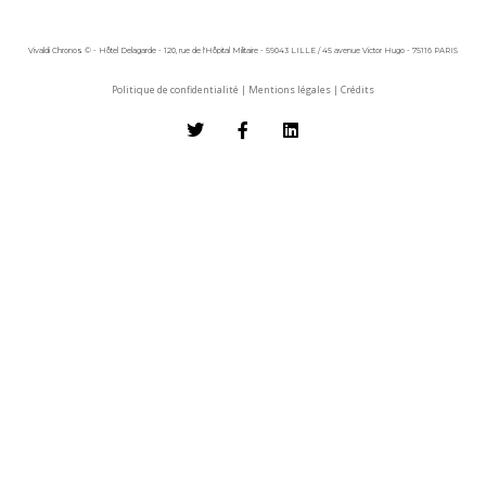
Vivaldi Chronos © - Hôtel Delagarde - 120, rue de l'Hôpital Militaire - 59043 LILLE / 45 avenue Victor Hugo - 75116 PARIS
Politique de confidentialité
|
Mentions légales
|
Crédits