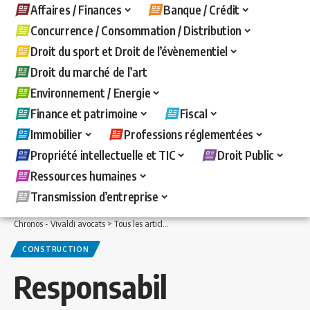
Affaires / Finances
Banque / Crédit
Concurrence / Consommation / Distribution
Droit du sport et Droit de l’évènementiel
Droit du marché de l’art
Environnement / Energie
Finance et patrimoine
Fiscal
Immobilier
Professions réglementées
Propriété intellectuelle et TIC
Droit Public
Ressources humaines
Transmission d’entreprise
Chronos - Vivaldi avocats
>
Tous les articles
>
Immobilier
>
Construction
>
Respons
CONSTRUCTION
Responsabil