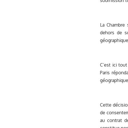
soumission to
La Chambre s
dehors de so
géographique 
C’est ici tout
Paris répond
géographique 
Cette décisio
de consenteme
au contrat d