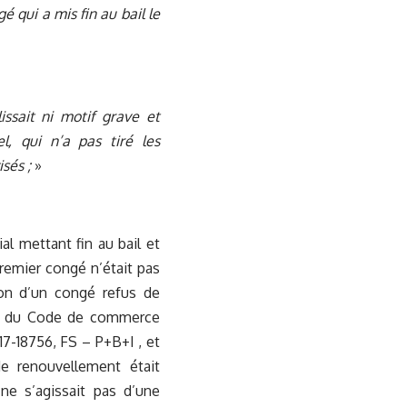
é qui a mis fin au bail le
issait ni motif grave et
l, qui n’a pas tiré les
sés ;
»
al mettant fin au bail et
 premier congé n’était pas
non d’un congé refus de
-17 du Code de commerce
°17-18756, FS – P+B+I , et
de renouvellement était
 ne s’agissait pas d’une