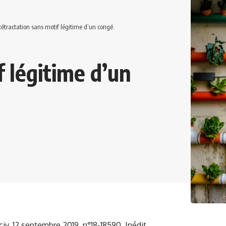
étractation sans motif légitime d’un congé.
 légitime d’un
civ, 12 septembre 2019, n°18-18590, Inédit