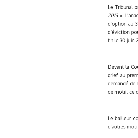
Le Tribunal 
2013
». L’ana
d’option au 3
d’éviction po
fin le 30 juin
Devant la Cou
grief au prem
demandé de le
de motif, ce q
Le bailleur c
d’autres moti