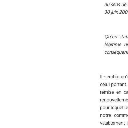
au sens de l
30 juin 200
Qu’en statu
légitime n
conséquence
Il semble qu’
celui portant
remise en ca
renouvelleme
pour lequel le
notre comme
valablement r