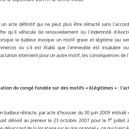
un acte définitif qui ne peut plus être rétracté sans l’accor
ffre qu’il véhicule (le renouvellement ou l’indemnité d’évict
sque le bailleur invoque un motif grave et légitime (au sens
erce) ou s’il est établi que l’immeuble est insalubre ou
ractation intervient pour un autre motif, les conséquences de l’
ation du congé fondée sur des motifs « illégitimes » : l’ac
n bailleur rétracte, par acte d’huissier du 30 juin 2009 intitulé 
er
vait délivré au preneur le 23 octobre 2007 pour le 1
juillet 
le désaccord de la locataire sur le prix proposé
», ce qui n’est