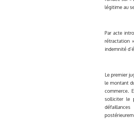
légitime au s
Par acte intr
rétractation 
indemnité d’é
Le premier ju
le montant du
commerce. En
solliciter l
défaillance
postérieurem