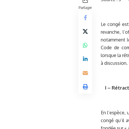
Partager
Le congé est 
revanche, l’o
notamment lor
Code de comm
lorsque la rét
à discussion.
I – Rétract
En l’espèce, u
congé qu’il a
fondée sur «