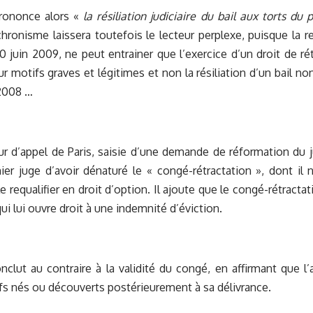
prononce alors «
la résiliation judiciaire du bail aux torts d
chronisme laissera toutefois le lecteur perplexe, puisque la 
0 juin 2009, ne peut entrainer que l’exercice d’un droit de ré
ur motifs graves et légitimes et non la résiliation d’un bail no
 2008 …
r d’appel de Paris, saisie d’une demande de réformation du j
ier juge d’avoir dénaturé le « congé-rétractation », dont il ne
 requalifier en droit d’option. Il ajoute que le congé-rétracta
ui lui ouvre droit à une indemnité d’éviction.
onclut au contraire à la validité du congé, en affirmant que 
fs nés ou découverts postérieurement à sa délivrance.