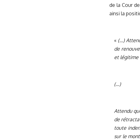
de la Cour de
ainsi la posit
«
(…) Atten
de renouvel
et légitime
(…)
Attendu que
de rétracta
toute indem
sur le mont