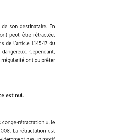
d de son destinataire. En
ion) peut être rétractée,
 de l’article L145-17 du
 dangereux. Cependant,
irrégularité ont pu prêter
te est nul.
« congé-rétractation », le
2008. La rétractation est
 évidemment pas un motif