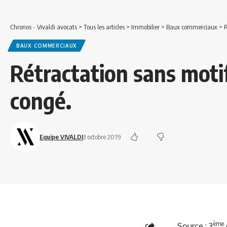
Chronos - Vivaldi avocats
>
Tous les articles
>
Immobilier
>
Baux commerciaux
>
R
BAUX COMMERCIAUX
Rétractation sans motif
congé.
Equipe VIVALDI
3 octobre 2019
ème
Source :
3