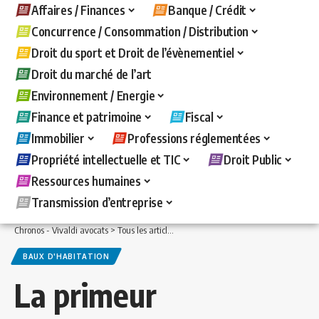
Affaires / Finances
Banque / Crédit
Concurrence / Consommation / Distribution
Droit du sport et Droit de l’évènementiel
Droit du marché de l’art
Environnement / Energie
Finance et patrimoine
Fiscal
Immobilier
Professions réglementées
Propriété intellectuelle et TIC
Droit Public
Ressources humaines
Transmission d’entreprise
Chronos - Vivaldi avocats
>
Tous les articles
>
Immobilier
>
Baux d'habitation
>
La
BAUX D'HABITATION
La primeur