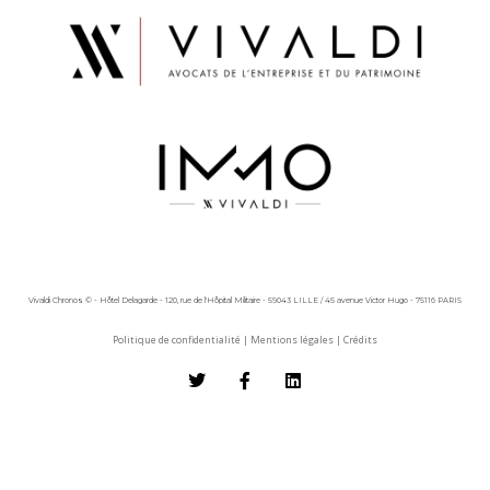
Vivaldi Chronos © - Hôtel Delagarde - 120, rue de l'Hôpital Militaire - 59043 LILLE / 45 avenue Victor Hugo - 75116 PARIS
Politique de confidentialité
|
Mentions légales
|
Crédits