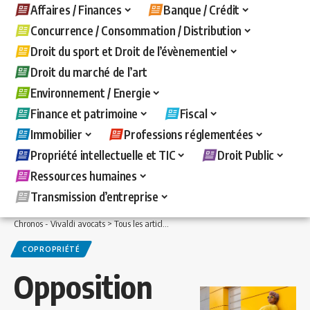
Affaires / Finances
Banque / Crédit
Concurrence / Consommation / Distribution
Droit du sport et Droit de l’évènementiel
Droit du marché de l’art
Environnement / Energie
Finance et patrimoine
Fiscal
Immobilier
Professions réglementées
Propriété intellectuelle et TIC
Droit Public
Ressources humaines
Transmission d’entreprise
Chronos - Vivaldi avocats
>
Tous les articles
>
Immobilier
>
Copropriété
>
Oppositio
COPROPRIÉTÉ
Opposition