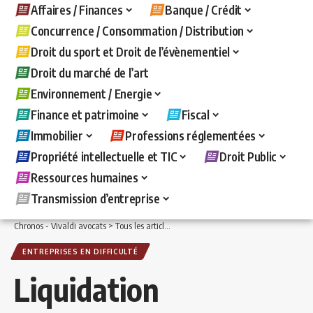
Affaires / Finances
Banque / Crédit
Concurrence / Consommation / Distribution
Droit du sport et Droit de l’évènementiel
Droit du marché de l’art
Environnement / Energie
Finance et patrimoine
Fiscal
Immobilier
Professions réglementées
Propriété intellectuelle et TIC
Droit Public
Ressources humaines
Transmission d’entreprise
Chronos - Vivaldi avocats
>
Tous les articles
>
Affaires / Finances
>
Entreprises en d
ENTREPRISES EN DIFFICULTÉ
Liquidation