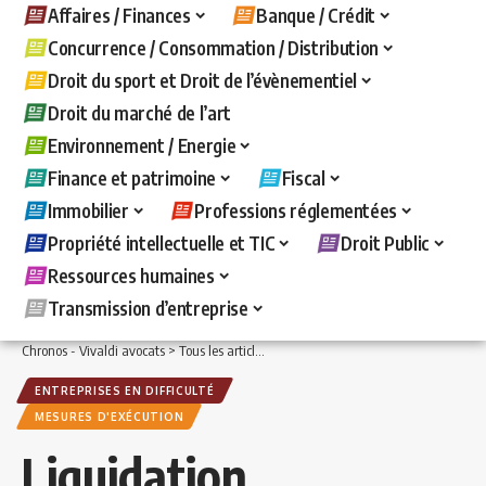
Affaires / Finances
Banque / Crédit
Concurrence / Consommation / Distribution
Droit du sport et Droit de l’évènementiel
Droit du marché de l’art
Environnement / Energie
Finance et patrimoine
Fiscal
Immobilier
Professions réglementées
Propriété intellectuelle et TIC
Droit Public
Ressources humaines
Transmission d’entreprise
Chronos - Vivaldi avocats
>
Tous les articles
>
Affaires / Finances
>
Entreprises en d
ENTREPRISES EN DIFFICULTÉ
MESURES D'EXÉCUTION
Liquidation