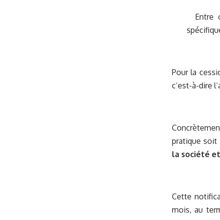
Entre co
spécifiq
Pour la cessi
c’est-à-dire l
Concrètement
pratique soit
la société et
Cette notific
mois, au ter