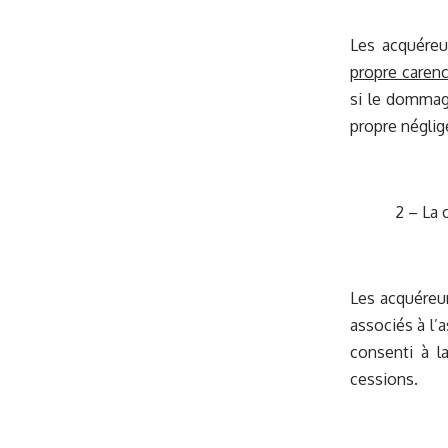
Les acquéreu
propre caren
si le dommage
propre néglig
2 – La 
Les acquéreur
associés à l’
consenti à l
cessions.