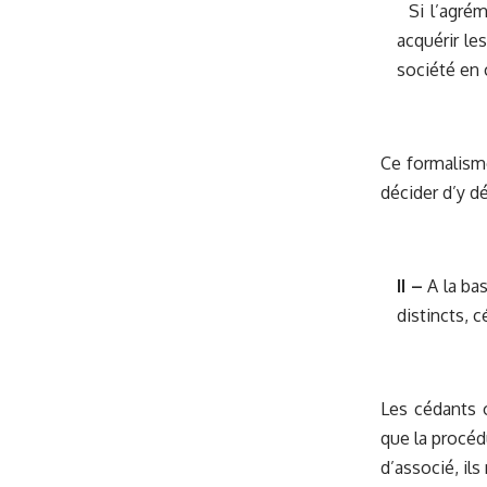
Si l’agrém
acquérir le
société en
Ce formalisme
décider d’y dé
II –
A la bas
distincts, c
Les cédants o
que la procéd
d’associé, il