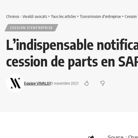
Chronos - Vivaldi avocats
>
Tous les articles
>
Transmission d'entreprise
>
Cession 
CESSION D'ENTREPRISE
L’indispensable notific
cession de parts en SA
Equipe VIVALDI
9 novembre 2021
Source :
Cham