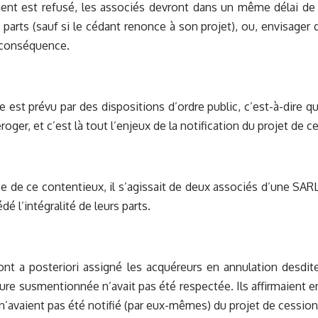
ent est refusé, les associés devront dans un même délai de 
s parts (sauf si le cédant renonce à son projet), ou, envisager d
 conséquence.
 est prévu par des dispositions d’ordre public, c’est-à-dire q
roger, et c’est là tout l’enjeux de la notification du projet de c
e de ce contentieux, il s’agissait de deux associés d’une SARL
édé l’intégralité de leurs parts.
nt a posteriori assigné les acquéreurs en annulation desdit
ure susmentionnée n’avait pas été respectée. Ils affirmaient en 
s n’avaient pas été notifié (par eux-mêmes) du projet de cession