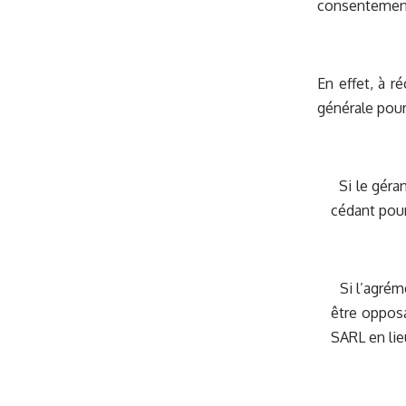
consentement 
En effet, à r
générale pour
Si le géran
cédant pou
Si l’agrémen
être opposa
SARL en lie