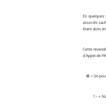
En quelques s
associés sauf
étant alors l
Cette revendi
d’Appel de PA
III –
Un pour
1 – «
Nu