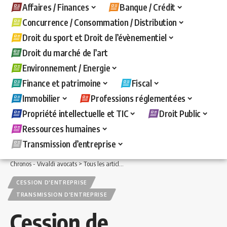
Affaires / Finances
Banque / Crédit
Concurrence / Consommation / Distribution
Droit du sport et Droit de l’évènementiel
Droit du marché de l’art
Environnement / Energie
Finance et patrimoine
Fiscal
Immobilier
Professions réglementées
Propriété intellectuelle et TIC
Droit Public
Ressources humaines
Transmission d’entreprise
Chronos - Vivaldi avocats
>
Tous les articles
>
Transmission d'entreprise
>
Cession 
CESSION D'ENTREPRISE
TRANSMISSION D'ENTREPRISE
Cession de