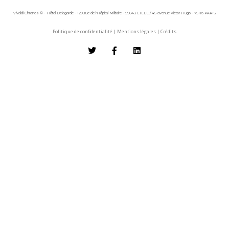
Vivaldi Chronos © - Hôtel Delagarde - 120, rue de l'Hôpital Militaire - 59043 LILLE / 45 avenue Victor Hugo - 75116 PARIS
Politique de confidentialité
|
Mentions légales
|
Crédits