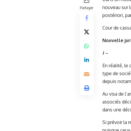
nouveau sur l
Partager
postériori, p
Cour de cassa
Nouvelle ju
I –
En réalité, l
type de sociét
depuis notam
Au visa de l’
associés déci
dans une déci
Si prévoir la
puisque ceux-