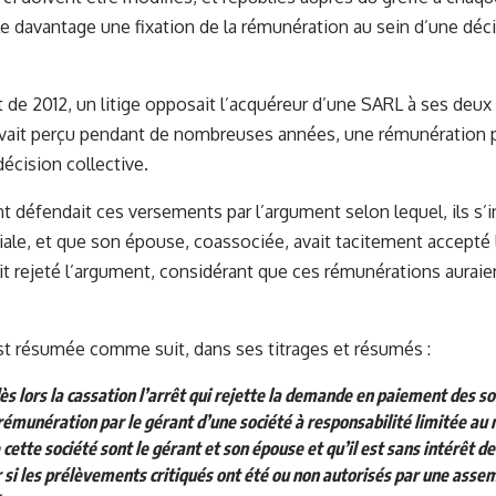
le davantage une fixation de la rémunération au sein d’une déci
t de 2012, un litige opposait l’acquéreur d’une SARL à ses deux
 avait perçu pendant de nombreuses années, une rémunération 
écision collective.
nt défendait ces versements par l’argument selon lequel, ils s’
iale, et que son épouse, coassociée, avait tacitement accepté l
it rejeté l’argument, considérant que ces rémunérations auraie
st résumée comme suit, dans ses titrages et résumés :
ès lors la cassation l’arrêt qui rejette la demande en paiement des
 rémunération par le gérant d’une société à responsabilité limitée au 
 cette société sont le gérant et son épouse et qu’il est sans intérêt de
si les prélèvements critiqués ont été ou non autorisés par une asse