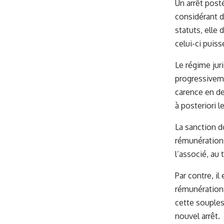
Un arrêt post
considérant d
statuts, elle
celui-ci puis
Le régime jur
progressiveme
carence en de
à posteriori 
La sanction d
rémunérations
l’associé, au t
Par contre, il
rémunérations
cette soupless
nouvel arrêt.