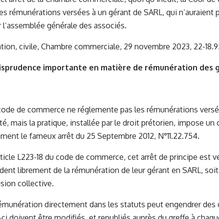
es rémunérations versées à un gérant de SARL, qui n’auraient 
ar l’assemblée générale des associés.
tion, civile, Chambre commerciale, 29 novembre 2023, 22-18.95
risprudence importante en matière de rémunération des 
e code de commerce ne réglemente pas les rémunérations versé
é, mais la pratique, installée par le droit prétorien, impose un
ment le fameux arrêt du 25 Septembre 2012, N°11.22.754.
article L223-18 du code de commerce, cet arrêt de principe est v
dent librement de la rémunération de leur gérant en SARL, soit 
sion collective.
 rémunération directement dans les statuts peut engendrer des di
ci doivent être modifiés, et republiés auprès du greffe à chaqu