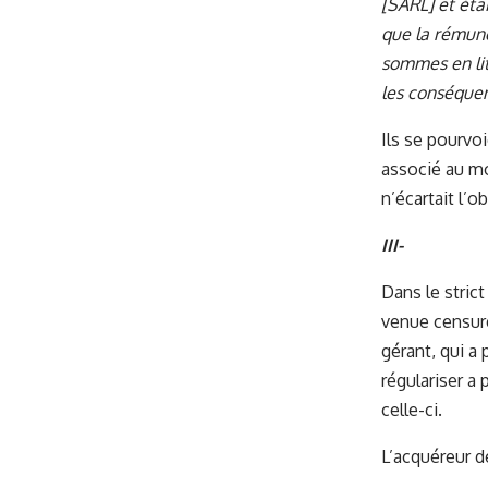
[SARL] et étai
que la rémuné
sommes en liti
les conséquenc
Ils se pourvo
associé au mo
n’écartait l’o
III-
Dans le stric
venue censure
gérant, qui a 
régulariser a
celle-ci.
L’acquéreur d