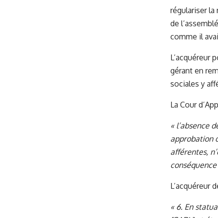
régulariser la
de l’assemblé
comme il avai
L’acquéreur p
gérant en rem
sociales y af
La Cour d’Appe
«
l’absence de
approbation d
afférentes, n’
conséquence 
L’acquéreur de
« 6. En statua