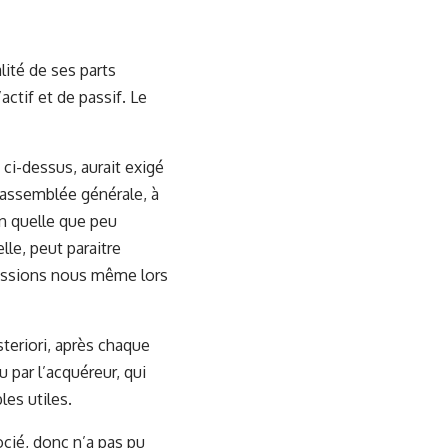
lité de ses parts
ctif et de passif. Le
 ci-dessus, aurait exigé
 assemblée générale, à
on quelle que peu
le, peut paraitre
lissions nous même lors
steriori, après chaque
 par l’acquéreur, qui
es utiles.
ocié, donc n’a pas pu