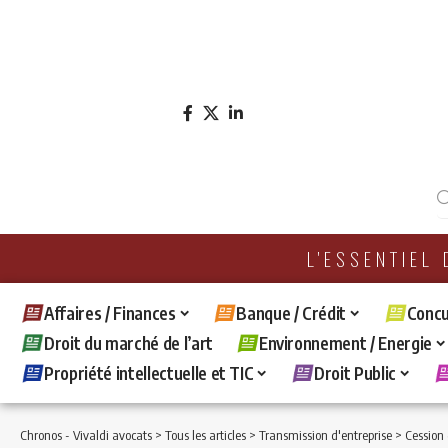
L'ESSENTIEL
Affaires / Finances
Banque / Crédit
Concu
Droit du marché de l’art
Environnement / Energie
Propriété intellectuelle et TIC
Droit Public
Chronos - Vivaldi avocats
>
Tous les articles
>
Transmission d'entreprise
>
Cession 