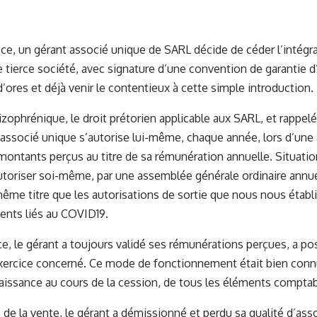
ce, un gérant associé unique de SARL décide de céder l’intégra
 tierce société, avec signature d’une convention de garantie d’a
d’ores et déjà venir le contentieux à cette simple introduction.
zophrénique, le droit prétorien applicable aux SARL, et rappelé
 associé unique s’autorise lui-même, chaque année, lors d’une
 montants perçus au titre de sa rémunération annuelle. Situati
autoriser soi-même, par une assemblée générale ordinaire annuel
même titre que les autorisations de sortie que nous nous étab
ents liés au COVID19.
ce, le gérant a toujours validé ses rémunérations perçues, a po
exercice concerné. Ce mode de fonctionnement était bien connu
aissance au cours de la cession, de tous les éléments comptabl
 de la vente, le gérant a démissionné et perdu sa qualité d’ass