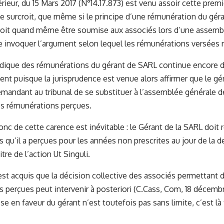
érieur, du 15 Mars 2017 (N°14.17.873) est venu assoir cette prem
e surcroit, que même si le principe d’une rémunération du géra
 doit quand même être soumise aux associés lors d’une assemb
se invoquer l’argument selon lequel les rémunérations versées 
idique des rémunérations du gérant de SARL continue encore de
nt puisque la jurisprudence est venue alors affirmer que le gér
mandant au tribunal de se substituer à l’assemblée générale d
les rémunérations perçues.
onc de cette carence est inévitable : le Gérant de la SARL doit
 qu’il a perçues pour les années non prescrites au jour de la
itre de l’action Ut Singuli.
 est acquis que la décision collective des associés permettant d
 perçues peut intervenir à posteriori (C.Cass, Com, 18 décembr
e en faveur du gérant n’est toutefois pas sans limite, c’est là 