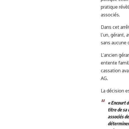
pratique révè
associés.
Dans cet arrê
l’un, gérant,
sans aucune d
L’ancien géra
entente famil
cassation ava
AG.
La décision e
« Encourt d
titre de sa
associés de
déterminer 