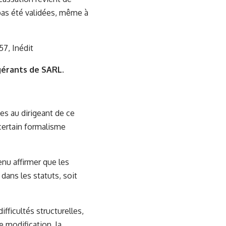
pas été validées, même à
7, Inédit
gérants de SARL.
es au dirigeant de ce
 certain formalisme
enu affirmer que les
dans les statuts, soit
fficultés structurelles,
e modification, la