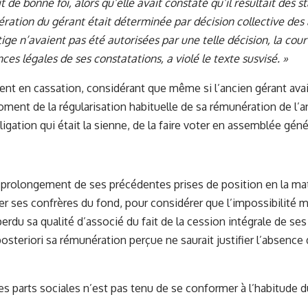
t de bonne foi, alors qu’elle avait constaté qu’il résultait des s
ration du gérant était déterminée par décision collective des 
ge n’avaient pas été autorisées par une telle décision, la cour 
es légales de ses constatations, a violé le texte susvisé. »
ient en cassation, considérant que même si l’ancien gérant avai
ment de la régularisation habituelle de sa rémunération de l’
bligation qui était la sienne, de la faire voter en assemblée géné
t prolongement de ses précédentes prises de position en la mat
r ses confrères du fond, pour considérer que l’impossibilité ma
perdu sa qualité d’associé du fait de la cession intégrale de ses
 posteriori sa rémunération perçue ne saurait justifier l’absen
es parts sociales n’est pas tenu de se conformer à l’habitude d