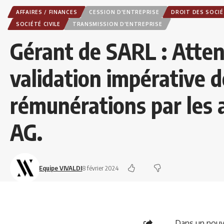
AFFAIRES / FINANCES
CESSION D'ENTREPRISE
DROIT DES SOCI
SOCIÉTÉ CIVILE
TRANSMISSION D'ENTREPRISE
Gérant de SARL : Atten
validation impérative d
rémunérations par les 
AG.
Equipe VIVALDI
8 février 2024
Dans un nouve