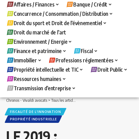
Affaires / Finances
Banque / Crédit
Concurrence / Consommation / Distribution
Droit du sport et Droit de l’évènementiel
Droit du marché de l’art
Environnement / Energie
Finance et patrimoine
Fiscal
Immobilier
Professions réglementées
Propriété intellectuelle et TIC
Droit Public
Ressources humaines
Transmission d’entreprise
Chronos - Vivaldi avocats
>
Tous les articles
>
Fiscal
>
Fiscalité de l'innovation
>
LF
FISCALITÉ DE L'INNOVATION
PROPRIÉTÉ INDUSTRIELLE
LF 2019 :