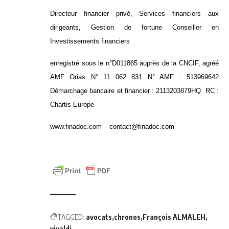
Directeur financier privé, Services financiers aux
dirigeants, Gestion de fortune Conseiller en
Investissements financiers
enregistré sous le n°D011865 auprès de la CNCIF, agréé
AMF
Orias N° 11 062 831
N° AMF : 513969642
Démarchage bancaire et financier : 2113203879HQ
RC :
Chartis Europe
www.finadoc.com
–
contact@finadoc.com
TAGGED:
avocats
chronos
François ALMALEH
vivaldi