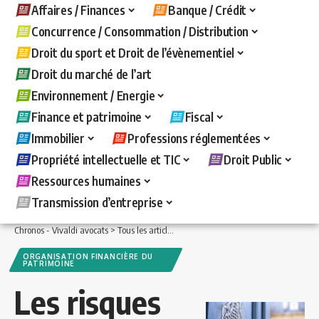
Affaires / Finances
Banque / Crédit
Concurrence / Consommation / Distribution
Droit du sport et Droit de l’évènementiel
Droit du marché de l’art
Environnement / Energie
Finance et patrimoine
Fiscal
Immobilier
Professions réglementées
Propriété intellectuelle et TIC
Droit Public
Ressources humaines
Transmission d’entreprise
Chronos - Vivaldi avocats
>
Tous les articles
>
Finance et patrimoine
>
Organisatio
ORGANISATION FINANCIÈRE DU
PATRIMOINE
Les risques