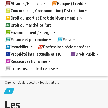
Affaires / Finances
Banque / Crédit
Concurrence / Consommation / Distribution
Droit du sport et Droit de l’évènementiel
Droit du marché de l’art
Environnement / Energie
Finance et patrimoine
Fiscal
Immobilier
Professions réglementées
Propriété intellectuelle et TIC
Droit Public
Ressources humaines
Transmission d’entreprise
Chronos - Vivaldi avocats
>
Tous les articles
>
Fiscal
>
IR
>
Les contribuables exclu
IR
Les