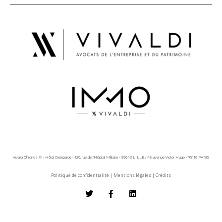
Vivaldi Chronos © - Hôtel Delagarde - 120, rue de l'Hôpital Militaire - 59043 LILLE / 45 avenue Victor Hugo - 75116 PARIS
Politique de confidentialité
|
Mentions légales
|
Crédits