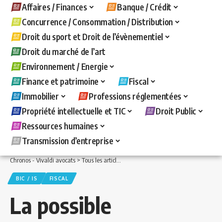
Affaires / Finances
Banque / Crédit
Concurrence / Consommation / Distribution
Droit du sport et Droit de l’évènementiel
Droit du marché de l’art
Environnement / Energie
Finance et patrimoine
Fiscal
Immobilier
Professions réglementées
Propriété intellectuelle et TIC
Droit Public
Ressources humaines
Transmission d’entreprise
Chronos - Vivaldi avocats
>
Tous les articles
>
Fiscal
>
BIC / IS
>
La possible applica
BIC / IS
FISCAL
La possible