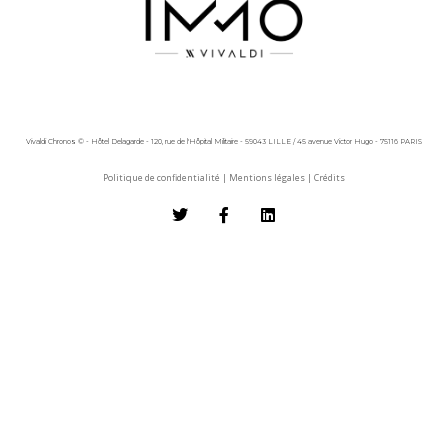
Vivaldi Chronos © - Hôtel Delagarde - 120, rue de l'Hôpital Militaire - 59043 LILLE / 45 avenue Victor Hugo - 75116 PARIS
Politique de confidentialité
|
Mentions légales
|
Crédits