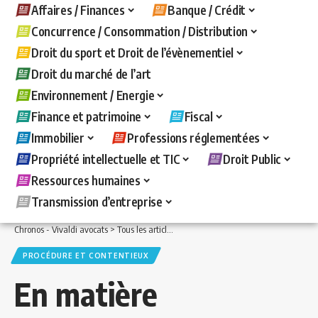
Affaires / Finances
Banque / Crédit
Concurrence / Consommation / Distribution
Droit du sport et Droit de l’évènementiel
Droit du marché de l’art
Environnement / Energie
Finance et patrimoine
Fiscal
Immobilier
Professions réglementées
Propriété intellectuelle et TIC
Droit Public
Ressources humaines
Transmission d’entreprise
Chronos - Vivaldi avocats
>
Tous les articles
>
Fiscal
>
Procédure et contentieux
>
PROCÉDURE ET CONTENTIEUX
En matière