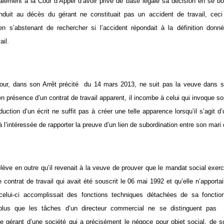
alement à la Cour d’Appel d’avoir privé de base légale sa décision en se bor
nduit au décès du gérant ne constituait pas un accident de travail, ceci 
en s’abstenant de rechercher si l’accident répondait à la définition donn
ail.
our, dans son Arrêt précité du 14 mars 2013, ne suit pas la veuve dans s
en présence d’un contrat de travail apparent, il incombe à celui qui invoque son
duction d’un écrit ne suffit pas à créer une telle apparence lorsqu’il s’agit d
 à l’intéressée de rapporter la preuve d’un lien de subordination entre son mari 
lève en outre qu’il revenait à la veuve de prouver que le mandat social exerc
e contrat de travail qui avait été souscrit le 06 mai 1992 et qu’elle n’apport
celui-ci accomplissait des fonctions techniques détachées de sa fonction 
rplus que les tâches d’un directeur commercial ne se distinguent pas
e gérant d’une société qui a précisément le négoce pour objet social, de 