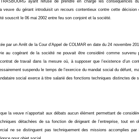
RASBOURG ayant refusé de prendre en charge les conséquences du d
la veuve du gérant introduisit un recours contentieux contre cette décision
 été souscrit le 06 mai 2002 entre feu son conjoint et la société.
ée par un Arrêt de la Cour d’Appel de COLMAR en date du 24 novembre 2011,
vie au cogérant de la société ne pouvait être considéré comme survenu p
 contrat de travail dans la mesure où, à supposer que l’existence d’un contra
cessairement suspendu le temps de l’exercice du mandat social du défunt, 
ndataire social exerce à titre salarié des fonctions techniques distinctes de s
 que la veuve n’apportait aux débats aucun élément permettant de considér
echniques détachées de sa fonction de dirigeant de l’entreprise, tout en 
rcial ne se distinguent pas techniquement des missions accomplies par l
égoce pour objet social.