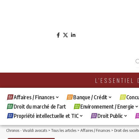
L'ESSENTIEL
Affaires / Finances
Banque / Crédit
Concu
Droit du marché de l’art
Environnement / Energie
Propriété intellectuelle et TIC
Droit Public
Chronos - Vivaldi avocats
>
Tous les articles
>
Affaires / Finances
>
Droit des sociét