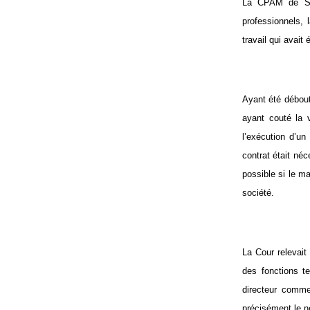
La CPAM de ST
professionnels, 
travail qui avait
Ayant été débout
ayant couté la 
l’exécution d’un
contrat était né
possible si le ma
société.
La Cour relevait
des fonctions t
directeur comme
précisément le n