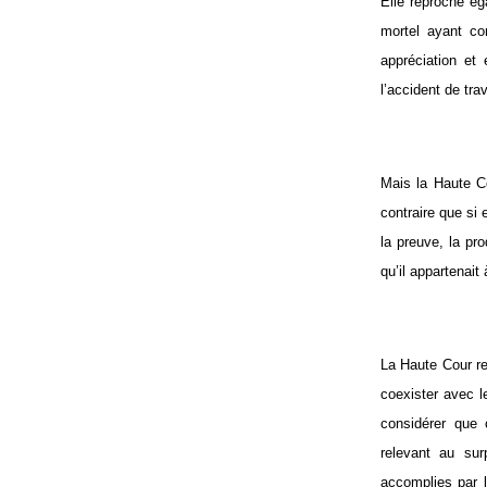
Elle reproche ég
mortel ayant co
appréciation et 
l’accident de trav
Mais la Haute C
contraire que si 
la preuve, la pro
qu’il appartenait
La Haute Cour re
coexister avec l
considérer que 
relevant au su
accomplies par l