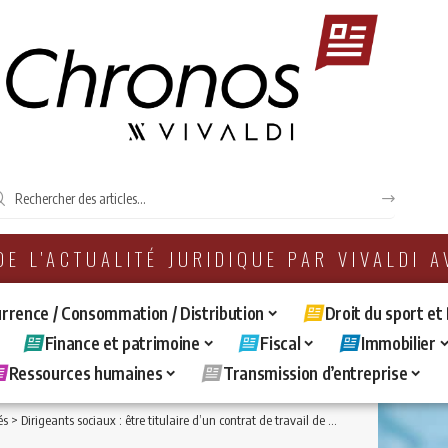
 DE L'ACTUALITÉ JURIDIQUE PAR VIVALDI 
rrence / Consommation / Distribution
Droit du sport et
Finance et patrimoine
Fiscal
Immobilier
Ressources humaines
Transmission d’entreprise
és
>
Dirigeants sociaux : être titulaire d’un contrat de travail de directeur commercial au sein d’une société de négoce, ça n’est pas exercer une fonction technique distincte du mandat social.