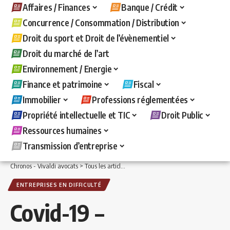
Affaires / Finances
Banque / Crédit
Concurrence / Consommation / Distribution
Droit du sport et Droit de l’évènementiel
Droit du marché de l’art
Environnement / Energie
Finance et patrimoine
Fiscal
Immobilier
Professions réglementées
Propriété intellectuelle et TIC
Droit Public
Ressources humaines
Transmission d’entreprise
Chronos - Vivaldi avocats
>
Tous les articles
>
Affaires / Finances
>
Entreprises en d
ENTREPRISES EN DIFFICULTÉ
Covid-19 –