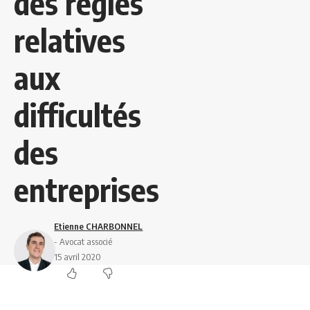
des règles
relatives
aux
difficultés
des
entreprises
Etienne CHARBONNEL
- Avocat associé
15 avril 2020