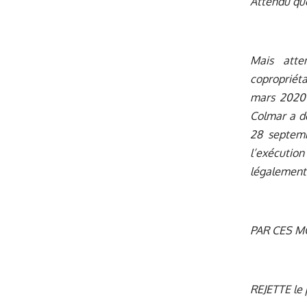
Attendu que
Mais atte
copropriéta
mars 2020 
Colmar a d
28 septemb
l’exécution
légalement j
PAR CES MO
REJETTE le 