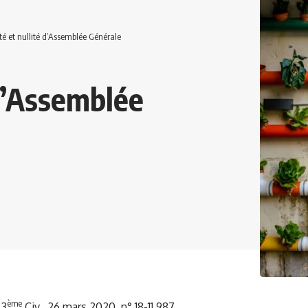
té et nullité d’Assemblée Générale
 d’Assemblée
ème
.3
Civ., 26 mars 2020, n° 18-11.987