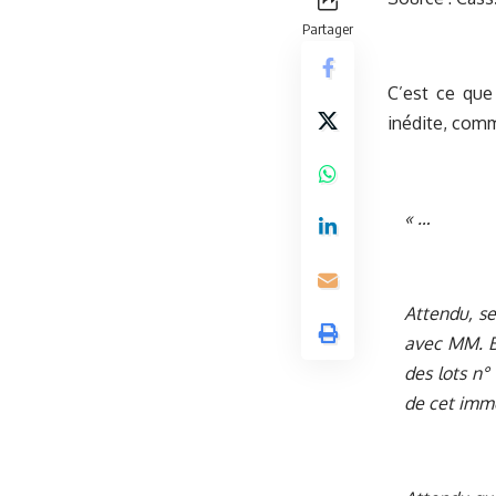
Partager
C’est ce que
inédite, com
« …
Attendu, se
avec MM. B
des lots n°
de cet imme