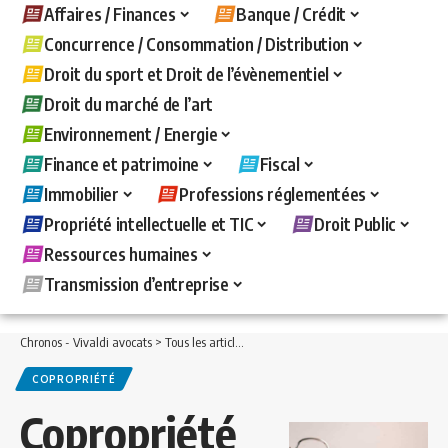
Affaires / Finances
Banque / Crédit
Concurrence / Consommation / Distribution
Droit du sport et Droit de l’évènementiel
Droit du marché de l’art
Environnement / Energie
Finance et patrimoine
Fiscal
Immobilier
Professions réglementées
Propriété intellectuelle et TIC
Droit Public
Ressources humaines
Transmission d’entreprise
Chronos - Vivaldi avocats
>
Tous les articles
>
Immobilier
>
Copropriété
>
Coproprié
COPROPRIÉTÉ
Copropriété