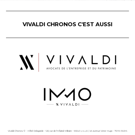
VIVALDI CHRONOS C'EST AUSSI
Vivaldi Chronos © - Hôtel Delagarde - 120, rue de l'Hôpital Militaire - 59043 LILLE / 45 avenue Victor Hugo - 75116 PARIS