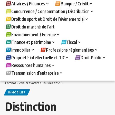
Affaires / Finances
Banque / Crédit
Concurrence / Consommation / Distribution
Droit du sport et Droit de l’évènementiel
Droit du marché de l’art
Environnement / Energie
Finance et patrimoine
Fiscal
Immobilier
Professions réglementées
Propriété intellectuelle et TIC
Droit Public
Ressources humaines
Transmission d’entreprise
Chronos - Vivaldi avocats
>
Tous les articles
>
Immobilier
>
Distinction entre contr
IMMOBILIER
Distinction