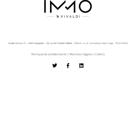
Vivaldi Chronos © - Hôtel Delagarde - 120, rue de l'Hôpital Militaire - 59043 LILLE / 45 avenue Victor Hugo - 75116 PARIS
Politique de confidentialité
|
Mentions légales
|
Crédits