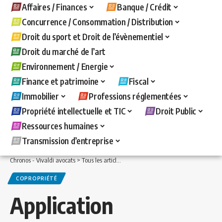
Affaires / Finances
Banque / Crédit
Concurrence / Consommation / Distribution
Droit du sport et Droit de l’évènementiel
Droit du marché de l’art
Environnement / Energie
Finance et patrimoine
Fiscal
Immobilier
Professions réglementées
Propriété intellectuelle et TIC
Droit Public
Ressources humaines
Transmission d’entreprise
Chronos - Vivaldi avocats
>
Tous les articles
>
Immobilier
>
Copropriété
>
Applicati
COPROPRIÉTÉ
Application