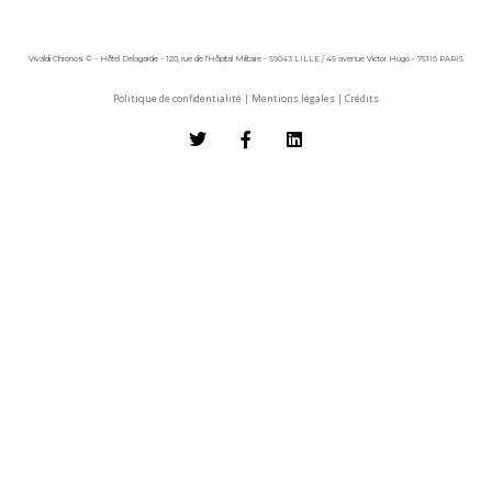
Vivaldi Chronos © - Hôtel Delagarde - 120, rue de l'Hôpital Militaire - 59043 LILLE / 45 avenue Victor Hugo - 75116 PARIS
Politique de confidentialité
|
Mentions légales
|
Crédits