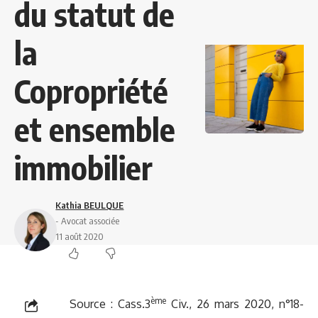
du statut de
la
Copropriété
et ensemble
immobilier
Kathia BEULQUE
- Avocat associée
11 août 2020
ème
Source : Cass.3
Civ., 26 mars 2020, n°18-