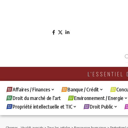
L'ESSENTIEL
Affaires / Finances
Banque / Crédit
Concu
Droit du marché de l’art
Environnement / Energie
Propriété intellectuelle et TIC
Droit Public
Chronos - Vivaldi avocats
>
Tous les articles
>
Ressources humaines
>
Protection/ 