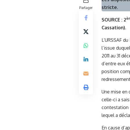
stricte.
Partager
è
SOURCE :
2
Cassation).
L’URSSAF du L
l’issue duquel
2011 au 31 dé
d’entre eux é
position comp
redressement 
Une mise en d
celle-ci a sa
contestation d
lequel a décl
En cause d’ap