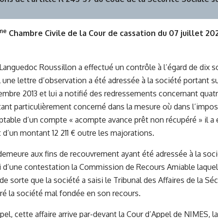
me
Chambre Civile de la Cour de cassation du 07 juillet 202
anguedoc Roussillon a effectué un contrôle à l’égard de dix s
 une lettre d’observation a été adressée à la société portant su
cembre 2013 et lui a notifié des redressements concernant quat
tant particulièrement concerné dans la mesure où dans l’impossib
table d’un compte « acompte avance prêt non récupéré » il a é
d’un montant 12 211 € outre les majorations.
emeure aux fins de recouvrement ayant été adressée à la soci
isi d’une contestation la Commission de Recours Amiable laquell
e sorte que la société a saisi le Tribunal des Affaires de la Sé
aré la société mal fondée en son recours.
pel, cette affaire arrive par-devant la Cour d’Appel de NIMES, l