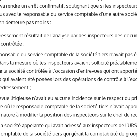
 va rendre un arrêt confirmatif, soulignant que si les inspecteu
us avec le responsable du service comptable d’une autre sociét
n’en demeure pas moins :
ressement résultait de l’analyse par des inspecteurs des doc
 contrôlée ;
ponsable du service comptable de la société tiers n’avait pas ét
ans la mesure où les inspecteurs avaient sollicité préalablem
 la société contrôlée à l’occasion d’entrevues qui ont appor
s qui avaient été posées lors des opérations de contrôle à l’exc
redressement ;
evue litigieuse n’avait eu aucune incidence sur le respect du pr
e où le responsable comptable de la société tiers n’avait app
e nature à modifier la position des inspecteurs sur le chef de r
la société appelante qui avait adressé aux inspecteurs de l’U
omptable de la société tiers qui gérait la comptabilité du grou