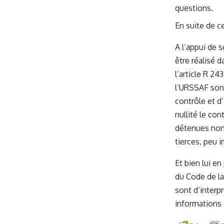
questions.
En suite de c
A l’appui de 
être réalisé 
l’article R 2
l’URSSAF sont
contrôle et d
nullité le co
détenues non 
tierces, peu 
Et bien lui en 
du Code de la
sont d’interpr
informations 