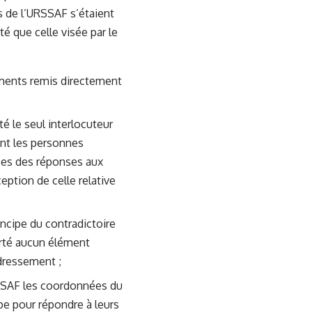
rs de l’URSSAF s’étaient
é que celle visée par le
uments remis directement
é le seul interlocuteur
ent les personnes
tées des réponses aux
eption de celle relative
incipe du contradictoire
orté aucun élément
edressement ;
RSSAF les coordonnées du
pe pour répondre à leurs