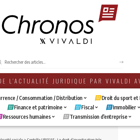
 DE L'ACTUALITÉ JURIDIQUE PAR VIVALDI 
rrence / Consommation / Distribution
Droit du sport et
Finance et patrimoine
Fiscal
Immobilier
Ressources humaines
Transmission d’entreprise
sécurité sociale
>
Contrôle URSSAF : Le droit d’investigation très large dont dispose l’URSSAF ne lui permet pas d’interroger des tiers non-salariés de la société.