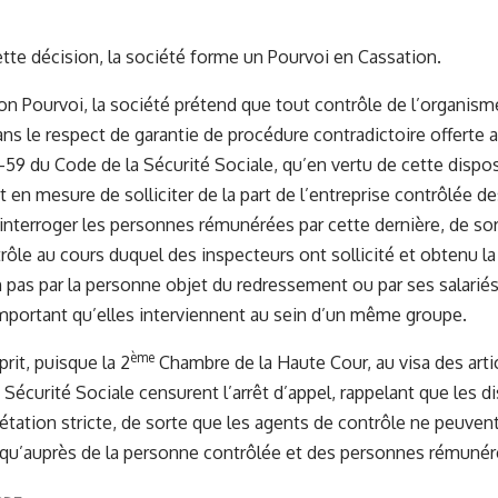
ette décision, la société forme un Pourvoi en Cassation.
son Pourvoi, la société prétend que tout contrôle de l’organis
dans le respect de garantie de procédure contradictoire offerte 
43-59 du Code de la Sécurité Sociale, qu’en vertu de cette dispo
 en mesure de solliciter de la part de l’entreprise contrôlée d
’interroger les personnes rémunérées par cette dernière, de so
ntrôle au cours duquel des inspecteurs ont sollicité et obtenu l
pas par la personne objet du redressement ou par ses salarié
important qu’elles interviennent au sein d’un même groupe.
ème
prit, puisque la 2
Chambre de la Haute Cour, au visa des art
 Sécurité Sociale censurent l’arrêt d’appel, rappelant que les d
étation stricte, de sorte que les agents de contrôle ne peuvent 
qu’auprès de la personne contrôlée et des personnes rémunérée