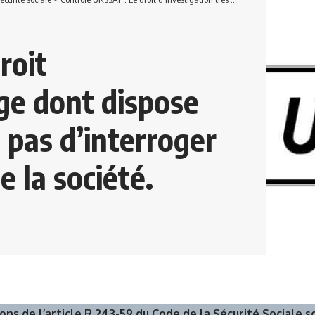
roit
rge dont dispose
 pas d’interroger
e la société.
ions de l’article R 243-59 du Code de la Sécurité Sociale 