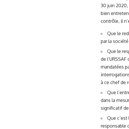
30 juin 2020,
bien entreten
contrôle, il 
Que le red
par la société
Que le res
de l’URSSAF d
mandatées par
interrogation
à ce chef de 
Que l’entr
dans la mesur
significatif d
Que c’est 
responsable c