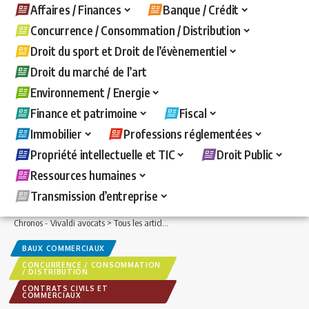
Affaires / Finances
Banque / Crédit
Concurrence / Consommation / Distribution
Droit du sport et Droit de l’évènementiel
Droit du marché de l’art
Environnement / Energie
Finance et patrimoine
Fiscal
Immobilier
Professions réglementées
Propriété intellectuelle et TIC
Droit Public
Ressources humaines
Transmission d’entreprise
Chronos - Vivaldi avocats
>
Tous les articles
>
Immobilier
>
Baux commerciaux
>
C
BAUX COMMERCIAUX
CONCURRENCE / CONSOMMATION
/ DISTRIBUTION
CONTRATS CIVILS ET
COMMERCIAUX