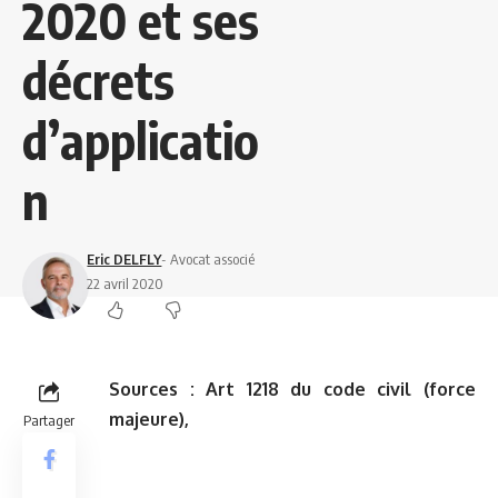
2020 et ses
décrets
d’applicatio
n
Eric DELFLY
- Avocat associé
22 avril 2020
Sources :
Art 1218 du code civil
(force
majeure),
Partager