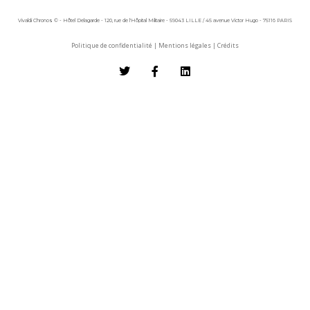
Vivaldi Chronos © - Hôtel Delagarde - 120, rue de l'Hôpital Militaire - 59043 LILLE / 45 avenue Victor Hugo - 75116 PARIS
Politique de confidentialité
|
Mentions légales
|
Crédits