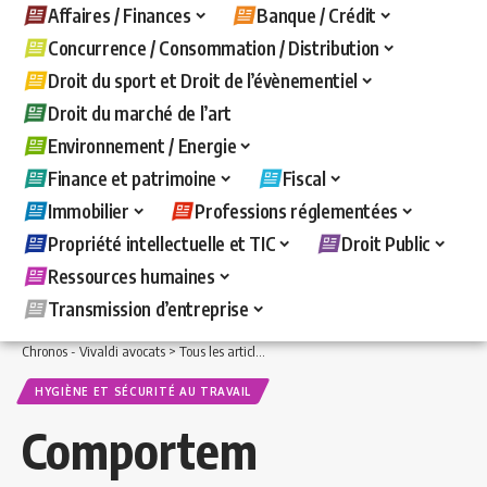
Affaires / Finances
Banque / Crédit
Concurrence / Consommation / Distribution
Droit du sport et Droit de l’évènementiel
Droit du marché de l’art
Environnement / Energie
Finance et patrimoine
Fiscal
Immobilier
Professions réglementées
Propriété intellectuelle et TIC
Droit Public
Ressources humaines
Transmission d’entreprise
Chronos - Vivaldi avocats
>
Tous les articles
>
Ressources humaines
>
Hygiène et s
HYGIÈNE ET SÉCURITÉ AU TRAVAIL
Comportem