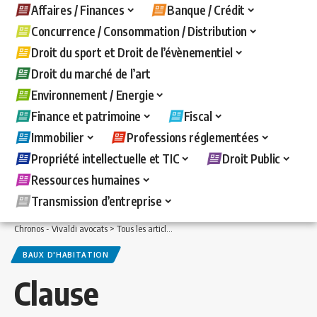
Affaires / Finances
Banque / Crédit
Concurrence / Consommation / Distribution
Droit du sport et Droit de l’évènementiel
Droit du marché de l’art
Environnement / Energie
Finance et patrimoine
Fiscal
Immobilier
Professions réglementées
Propriété intellectuelle et TIC
Droit Public
Ressources humaines
Transmission d’entreprise
Chronos - Vivaldi avocats
>
Tous les articles
>
Immobilier
>
Baux d'habitation
>
Cl
BAUX D'HABITATION
Clause